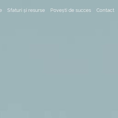
e
Sfaturi și resurse
Povești de succes
Contact