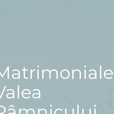
Matrimoniale
Valea
Râmnicului