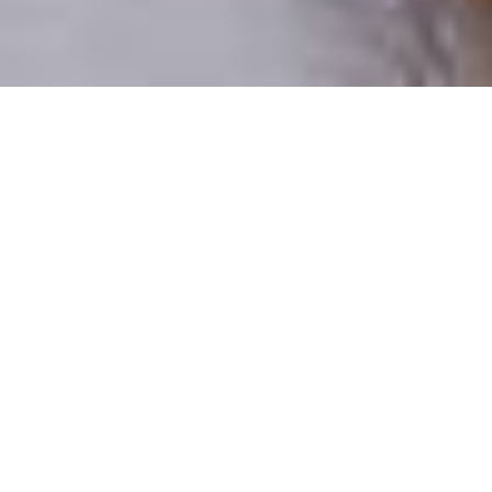
Numai oameni reali
100% profiluri verificate