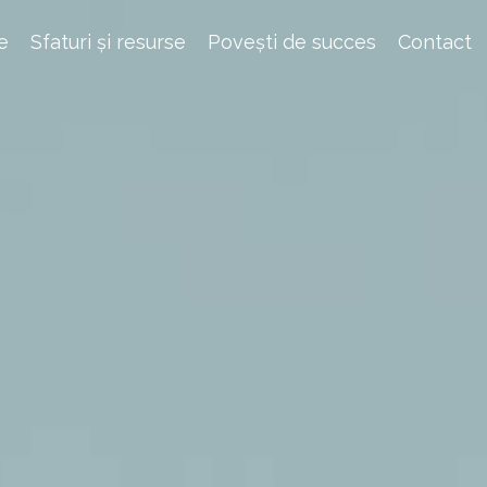
e
Sfaturi și resurse
Povești de succes
Contact