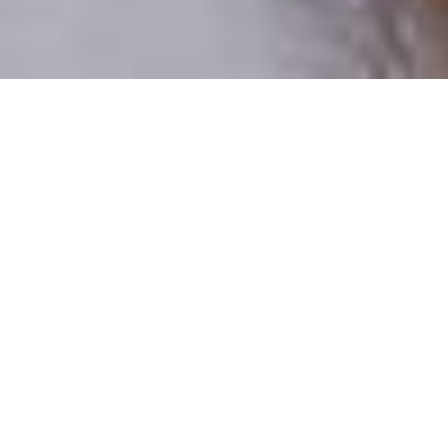
Numai oameni reali
100% profiluri verificate