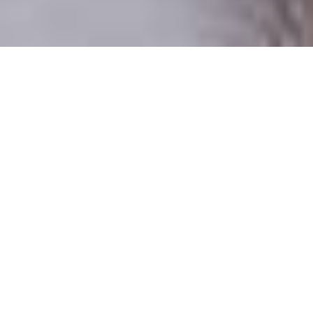
Numai oameni reali
100% profiluri verificate