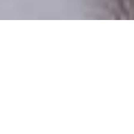
Numai oameni reali
100% profiluri verificate