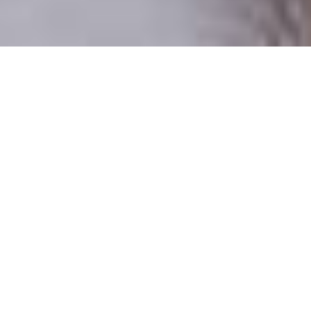
Numai oameni reali
100% profiluri verificate