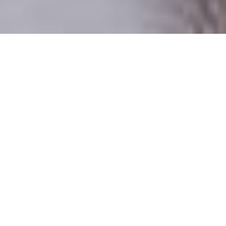
Numai oameni reali
100% profiluri verificate