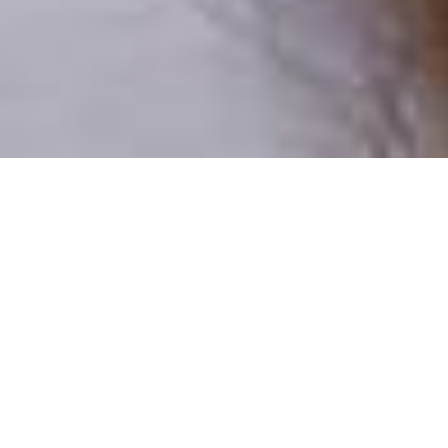
Numai oameni reali
100% profiluri verificate