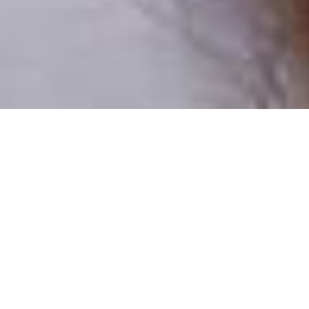
Numai oameni reali
100% profiluri verificate