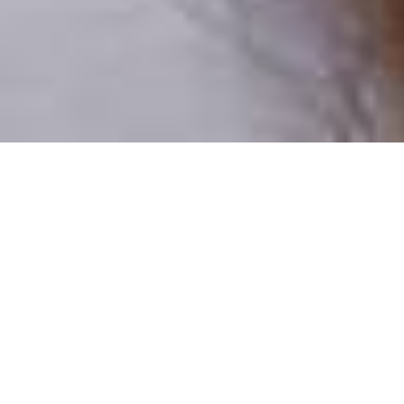
Numai oameni reali
100% profiluri verificate