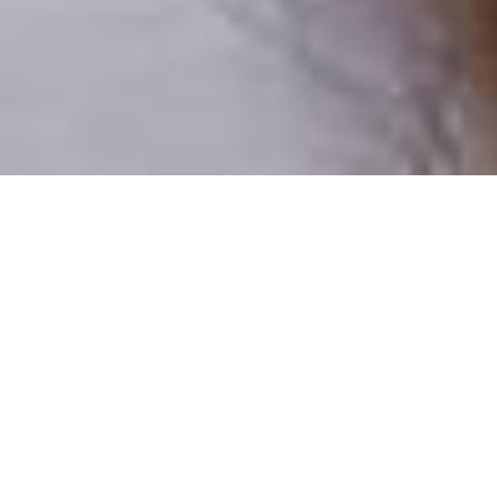
Numai oameni reali
100% profiluri verificate