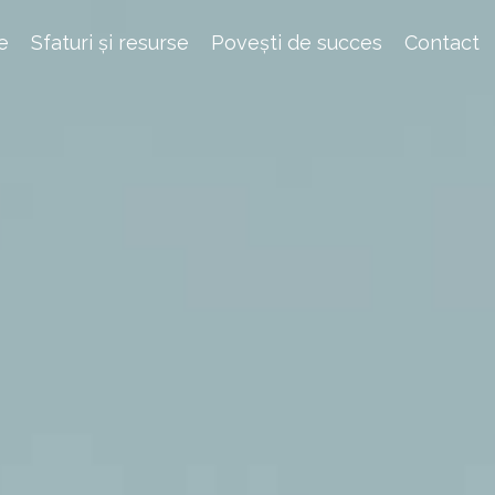
e
Sfaturi și resurse
Povești de succes
Contact