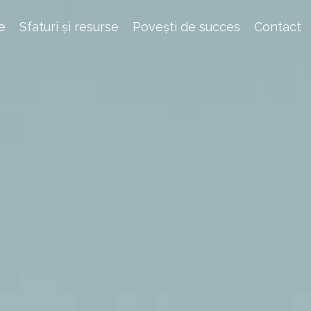
e
Sfaturi și resurse
Povești de succes
Contact