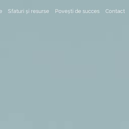
e
Sfaturi și resurse
Povești de succes
Contact