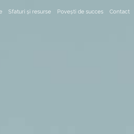
e
Sfaturi și resurse
Povești de succes
Contact