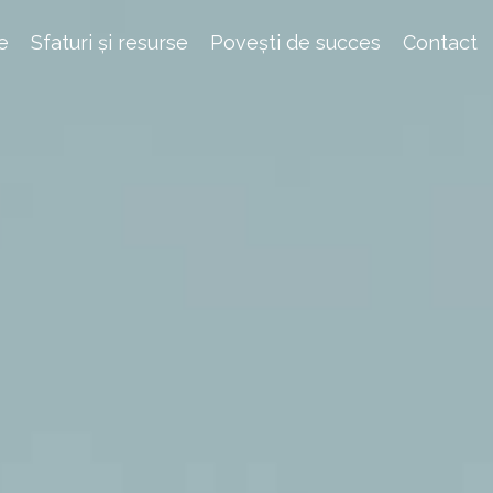
e
Sfaturi și resurse
Povești de succes
Contact