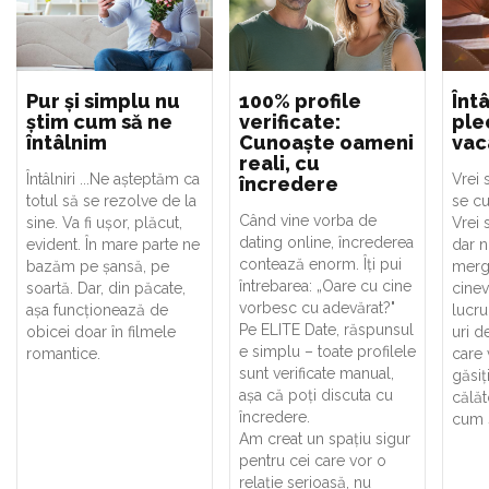
Pur și simplu nu
100% profile
Înt
știm cum să ne
verificate:
ple
întâlnim
Cunoaște oameni
vac
reali, cu
Întâlniri ...Ne așteptăm ca
Vrei 
încredere
totul să se rezolve de la
se cu
Când vine vorba de
sine. Va fi ușor, plăcut,
Vrei 
dating online, încrederea
evident. În mare parte ne
dar n
contează enorm. Îți pui
bazăm pe șansă, pe
mergi
întrebarea: „Oare cu cine
soartă. Dar, din păcate,
cinev
vorbesc cu adevărat?"
așa funcționează de
lucru
Pe ELITE Date, răspunsul
obicei doar în filmele
uri d
e simplu – toate profilele
romantice.
care 
sunt verificate manual,
găsiț
așa că poți discuta cu
călăt
încredere.
cum s
Am creat un spațiu sigur
pentru cei care vor o
relație serioasă, nu