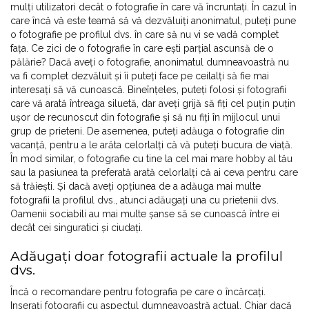
mulți utilizatori decât o fotografie în care vă încruntați. În cazul în
care încă vă este teamă să vă dezvăluiți anonimatul, puteți pune
o fotografie pe profilul dvs. în care să nu vi se vadă complet
fața. Ce zici de o fotografie în care ești parțial ascunsă de o
pălărie? Dacă aveți o fotografie, anonimatul dumneavoastră nu
va fi complet dezvăluit și îi puteți face pe ceilalți să fie mai
interesați să vă cunoască. Bineînțeles, puteți folosi și fotografii
care vă arată întreaga siluetă, dar aveți grijă să fiți cel puțin puțin
ușor de recunoscut din fotografie și să nu fiți în mijlocul unui
grup de prieteni. De asemenea, puteți adăuga o fotografie din
vacanță, pentru a le arăta celorlalți că vă puteți bucura de viață.
În mod similar, o fotografie cu tine la cel mai mare hobby al tău
sau la pasiunea ta preferată arată celorlalți că ai ceva pentru care
să trăiești. Și dacă aveți opțiunea de a adăuga mai multe
fotografii la profilul dvs., atunci adăugați una cu prietenii dvs.
Oamenii sociabili au mai multe șanse să se cunoască între ei
decât cei singuratici și ciudați.
Adăugați doar fotografii actuale la profilul
dvs.
Încă o recomandare pentru fotografia pe care o încărcați.
Inserați fotografii cu aspectul dumneavoastră actual. Chiar dacă