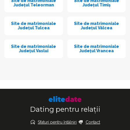
Site de matrimoniale
Site de matrimoniale
Județul Teleorman
Județul Timiș
Site de matrimoniale
Site de matrimoniale
Județul Tulcea
Județul Vâlcea
Site de matrimoniale
Site de matrimoniale
Județul Vaslui
Județul Vrancea
Dating pentru relații
Sfaturi pentru întâlniri
Contact