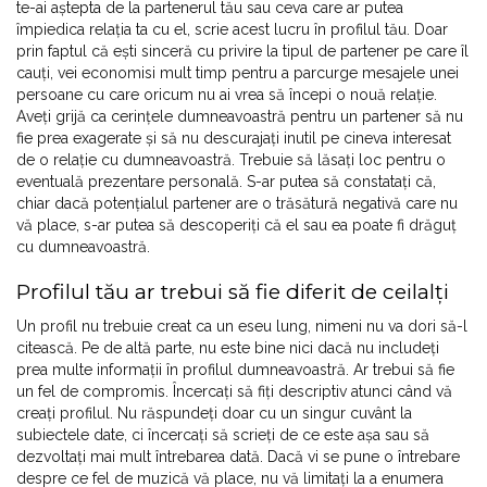
te-ai aștepta de la partenerul tău sau ceva care ar putea
împiedica relația ta cu el, scrie acest lucru în profilul tău. Doar
prin faptul că ești sinceră cu privire la tipul de partener pe care îl
cauți, vei economisi mult timp pentru a parcurge mesajele unei
persoane cu care oricum nu ai vrea să începi o nouă relație.
Aveți grijă ca cerințele dumneavoastră pentru un partener să nu
fie prea exagerate și să nu descurajați inutil pe cineva interesat
de o relație cu dumneavoastră. Trebuie să lăsați loc pentru o
eventuală prezentare personală. S-ar putea să constatați că,
chiar dacă potențialul partener are o trăsătură negativă care nu
vă place, s-ar putea să descoperiți că el sau ea poate fi drăguț
cu dumneavoastră.
Profilul tău ar trebui să fie diferit de ceilalți
Un profil nu trebuie creat ca un eseu lung, nimeni nu va dori să-l
citească. Pe de altă parte, nu este bine nici dacă nu includeți
prea multe informații în profilul dumneavoastră. Ar trebui să fie
un fel de compromis. Încercați să fiți descriptiv atunci când vă
creați profilul. Nu răspundeți doar cu un singur cuvânt la
subiectele date, ci încercați să scrieți de ce este așa sau să
dezvoltați mai mult întrebarea dată. Dacă vi se pune o întrebare
despre ce fel de muzică vă place, nu vă limitați la a enumera