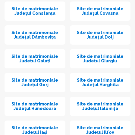
Site de matrimoniale
Site de matrimoniale
Județul Constanța
Județul Covasna
Site de matrimoniale
Site de matrimoniale
Județul Dâmbovița
Județul Dolj
Site de matrimoniale
Site de matrimoniale
Județul Galați
Județul Giurgiu
Site de matrimoniale
Site de matrimoniale
Județul Gorj
Județul Harghita
Site de matrimoniale
Site de matrimoniale
Județul Hunedoara
Județul Ialomița
Site de matrimoniale
Site de matrimoniale
Județul Iași
Județul Ilfov