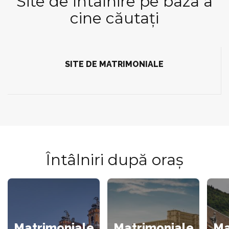
Site de întâlnire pe baza a
cine căutați
SITE DE MATRIMONIALE
Întâlniri după oraș
Matrimoniale
Matrimoniale
Ma