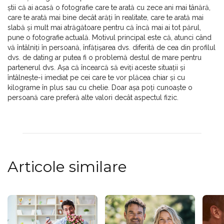
știi că ai acasă o fotografie care te arată cu zece ani mai tânără,
care te arată mai bine decât arăți în realitate, care te arată mai
slabă și mult mai atrăgătoare pentru că încă mai ai tot părul,
pune o fotografie actuală. Motivul principal este că, atunci când
vă întâlniți în persoană, înfățișarea dvs. diferită de cea din profilul
dvs. de dating ar putea fi o problemă destul de mare pentru
partenerul dvs. Așa că încearcă să eviți aceste situații și
întâlnește-i imediat pe cei care te vor plăcea chiar și cu
kilograme în plus sau cu chelie. Doar așa poți cunoaște o
persoană care preferă alte valori decât aspectul fizic.
Articole similare