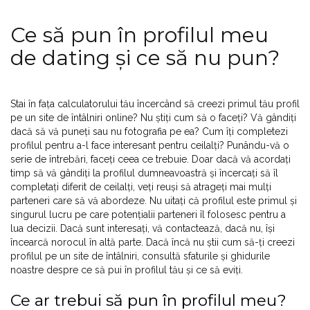
Ce să pun în profilul meu
de dating și ce să nu pun?
Stai în fața calculatorului tău încercând să creezi primul tău profil
pe un site de întâlniri online? Nu știți cum să o faceți? Vă gândiți
dacă să vă puneți sau nu fotografia pe ea? Cum îți completezi
profilul pentru a-l face interesant pentru ceilalți? Punându-vă o
serie de întrebări, faceți ceea ce trebuie. Doar dacă vă acordați
timp să vă gândiți la profilul dumneavoastră și încercați să îl
completați diferit de ceilalți, veți reuși să atrageți mai mulți
parteneri care să vă abordeze. Nu uitați că profilul este primul și
singurul lucru pe care potențialii parteneri îl folosesc pentru a
lua decizii. Dacă sunt interesați, vă contactează, dacă nu, își
încearcă norocul în altă parte. Dacă încă nu știi cum să-ți creezi
profilul pe un site de întâlniri, consultă sfaturile și ghidurile
noastre despre ce să pui în profilul tău și ce să eviți.
Ce ar trebui să pun în profilul meu?