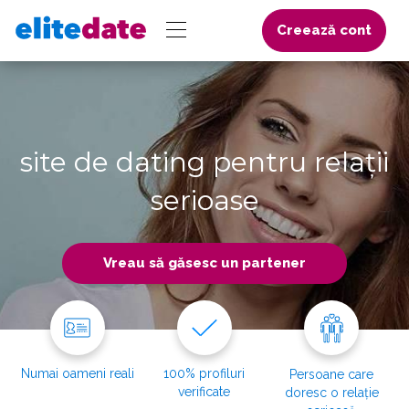
Creează cont
site de dating pentru relații
serioase
Vreau să găsesc un partener
Numai oameni reali
100% profiluri
Persoane care
verificate
doresc o relație