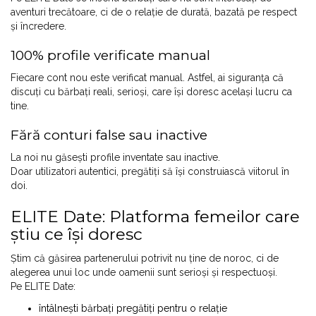
aventuri trecătoare, ci de o relație de durată, bazată pe respect
și încredere.
100% profile verificate manual
Fiecare cont nou este verificat manual. Astfel, ai siguranța că
discuți cu bărbați reali, serioși, care își doresc același lucru ca
tine.
Fără conturi false sau inactive
La noi nu găsești profile inventate sau inactive.
Doar utilizatori autentici, pregătiți să își construiască viitorul în
doi.
ELITE Date: Platforma femeilor care
știu ce își doresc
Știm că găsirea partenerului potrivit nu ține de noroc, ci de
alegerea unui loc unde oamenii sunt serioși și respectuoși.
Pe ELITE Date:
întâlnești bărbați pregătiți pentru o relație