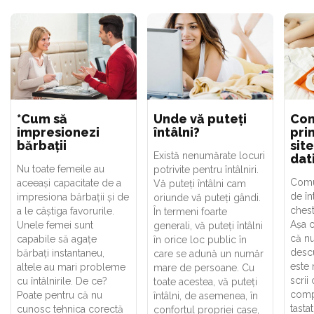
*Cum să
Unde vă puteți
Com
impresionezi
întâlni?
pri
bărbații
sit
Există nenumărate locuri
dat
Nu toate femeile au
potrivite pentru întâlniri.
Comu
aceeași capacitate de a
Vă puteți întâlni cam
de în
impresiona bărbații și de
oriunde vă puteți gândi.
chest
a le câștiga favorurile.
În termeni foarte
Așa c
Unele femei sunt
generali, vă puteți întâlni
că nu
capabile să agațe
în orice loc public în
desc
bărbați instantaneu,
care se adună un număr
este 
altele au mari probleme
mare de persoane. Cu
scrii
cu întâlnirile. De ce?
toate acestea, vă puteți
comp
Poate pentru că nu
întâlni, de asemenea, în
tasta
cunosc tehnica corectă
confortul propriei case,