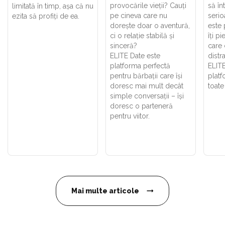
provocările vieții? Cauți
să în
limitată în timp, așa că nu
pe cineva care nu
serio
ezita să profiți de ea.
dorește doar o aventură,
este 
ci o relație stabilă și
îți p
sinceră?
care 
ELITE Date este
distr
platforma perfectă
ELITE
pentru bărbații care își
platf
doresc mai mult decât
toate
simple conversații – își
doresc o parteneră
pentru viitor.
Mai multe articole