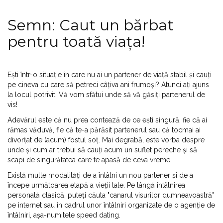
Semn: Caut un bărbat
pentru toată viața!
Ești într-o situație în care nu ai un partener de viață stabil și cauți
pe cineva cu care să petreci câțiva ani frumoși? Atunci ați ajuns
la locul potrivit. Vă vom sfătui unde să vă găsiți partenerul de
vis!
Adevărul este că nu prea contează de ce ești singură, fie că ai
rămas văduvă, fie că te-a părăsit partenerul sau că tocmai ai
divorțat de (acum) fostul soț. Mai degrabă, este vorba despre
unde și cum ar trebui să cauți acum un suflet pereche și să
scapi de singurătatea care te apasă de ceva vreme.
Există multe modalități de a întâlni un nou partener și de a
începe următoarea etapă a vieții tale. Pe lângă întâlnirea
personală clasică, puteți căuta "canarul visurilor dumneavoastră"
pe internet sau în cadrul unor întâlniri organizate de o agenție de
întâlniri, așa-numitele speed dating.