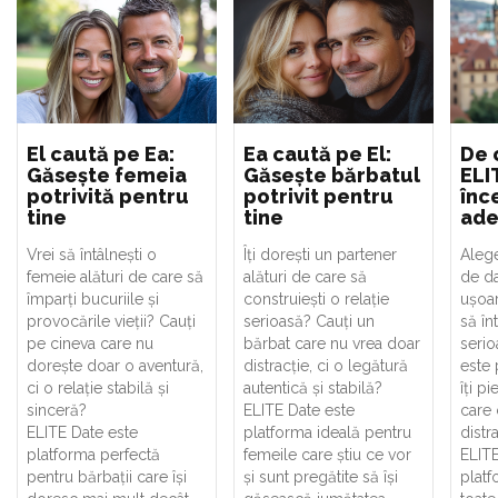
El caută pe Ea:
Ea caută pe El:
De 
Găsește femeia
Găsește bărbatul
ELI
potrivită pentru
potrivit pentru
înce
tine
tine
ade
Vrei să întâlnești o
Îți dorești un partener
Alege
femeie alături de care să
alături de care să
de da
împarți bucuriile și
construiești o relație
ușoar
provocările vieții? Cauți
serioasă? Cauți un
să în
pe cineva care nu
bărbat care nu vrea doar
serio
dorește doar o aventură,
distracție, ci o legătură
este 
ci o relație stabilă și
autentică și stabilă?
îți p
sinceră?
ELITE Date este
care 
ELITE Date este
platforma ideală pentru
distr
platforma perfectă
femeile care știu ce vor
ELITE
pentru bărbații care își
și sunt pregătite să își
platf