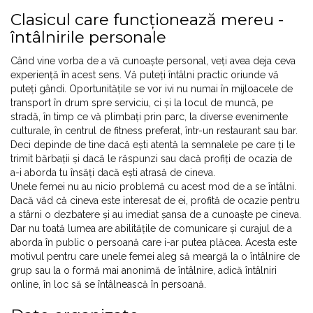
Clasicul care funcționează mereu -
întâlnirile personale
Când vine vorba de a vă cunoaște personal, veți avea deja ceva
experiență în acest sens. Vă puteți întâlni practic oriunde vă
puteți gândi. Oportunitățile se vor ivi nu numai în mijloacele de
transport în drum spre serviciu, ci și la locul de muncă, pe
stradă, în timp ce vă plimbați prin parc, la diverse evenimente
culturale, în centrul de fitness preferat, într-un restaurant sau bar.
Deci depinde de tine dacă ești atentă la semnalele pe care ți le
trimit bărbații și dacă le răspunzi sau dacă profiți de ocazia de
a-i aborda tu însăți dacă ești atrasă de cineva.
Unele femei nu au nicio problemă cu acest mod de a se întâlni.
Dacă văd că cineva este interesat de ei, profită de ocazie pentru
a stârni o dezbatere și au imediat șansa de a cunoaște pe cineva.
Dar nu toată lumea are abilitățile de comunicare și curajul de a
aborda în public o persoană care i-ar putea plăcea. Acesta este
motivul pentru care unele femei aleg să meargă la o întâlnire de
grup sau la o formă mai anonimă de întâlnire, adică întâlniri
online, în loc să se întâlnească în persoană.