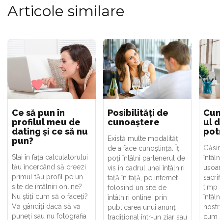
Articole similare
Ce să pun în
Posibilități de
Cum
profilul meu de
cunoaștere
ul d
dating și ce să nu
pot
Există multe modalități
pun?
Găsir
de a face cunoștință. Îți
Stai în fața calculatorului
întâln
poți întâlni partenerul de
tău încercând să creezi
ușoar
vis în cadrul unei întâlniri
primul tău profil pe un
sacri
față în față, pe internet
site de întâlniri online?
timp 
folosind un site de
Nu știți cum să o faceți?
întâln
întâlniri online, prin
Vă gândiți dacă să vă
nostr
publicarea unui anunț
puneți sau nu fotografia
cum s
tradițional într-un ziar sau