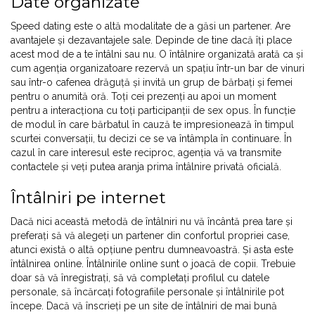
Date organizate
Speed dating este o altă modalitate de a găsi un partener. Are
avantajele și dezavantajele sale. Depinde de tine dacă îți place
acest mod de a te întâlni sau nu. O întâlnire organizată arată ca și
cum agenția organizatoare rezervă un spațiu într-un bar de vinuri
sau într-o cafenea drăguță și invită un grup de bărbați și femei
pentru o anumită oră. Toți cei prezenți au apoi un moment
pentru a interacționa cu toți participanții de sex opus. În funcție
de modul în care bărbatul în cauză te impresionează în timpul
scurtei conversații, tu decizi ce se va întâmpla în continuare. În
cazul în care interesul este reciproc, agenția vă va transmite
contactele și veți putea aranja prima întâlnire privată oficială.
Întâlniri pe internet
Dacă nici această metodă de întâlniri nu vă încântă prea tare și
preferați să vă alegeți un partener din confortul propriei case,
atunci există o altă opțiune pentru dumneavoastră. Și asta este
întâlnirea online. Întâlnirile online sunt o joacă de copii. Trebuie
doar să vă înregistrați, să vă completați profilul cu datele
personale, să încărcați fotografiile personale și întâlnirile pot
începe. Dacă vă înscrieți pe un site de întâlniri de mai bună