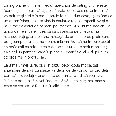
Dating online prin intermediul site-urilor de dating online este
foarte ușor. În plus, vă ușurează viața, deoarece nu va trebui să
vă petreceți serile în baruri sau în localuri dubioase, așteptând ca
un domn "singuratic" să vină în căutarea unei companii. Aveți o
mulțime de astfel de oameni pe internet. Și nu numai aceștia. Pe
lângă oamenii care încearcă să găsească pe cineva și nu
reușesc, veți găsi și o serie întreagă de persoane de profil care
pur și simplu nu au timp pentru întâlniri. Așa că nu trebuie decât
să răsfoiești bazele de date de pe site-urile de matrimoniale și
să alegi un partener care îți place nu doar fizic, ci și după cum
se prezintă în profilul său.
La urma urmei, la fel ca și în cazul celor două modalități
anterioare de a vă cunoaște, va depinde de voi doi să decideți
cum să dezvoltați mai departe comunicarea, dacă veți avea o
întâlnire personală și veți încerca să vă cunoașteți mai bine sau
dacă vă veți căuta fericirea în altă parte.