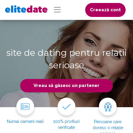
Creează cont
site de dating pentru relații
serioase
Vreau să găsesc un partener
Numai oameni reali
100% profiluri
Persoane care
verificate
doresc o relație