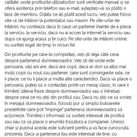
calitate, unde profilurile utilizatorilor sunt verificate manual și se
oferă asistență prin telefon sau e-mail, așteptați-vă să plătiți o
taxă de membru. Odată ce ați plătit acest lucru, veți putea folosi
site-ul de întâlniri la potențialul său maxim. Pe site-urile de
întâlniri, nu contează dacă îți cauți un partener înainte de a pleca
la serviciu, la serviciu, dacă nu ai acces la internet la serviciu sau
după ce ajungi acasă și te culci. Pe site-urile de întâlniri online,
nu sunteți legat de timp în niciun fel.
Din profilurile pe care le completați, veți ști deja câte ceva
despre partenerul dumneavoastră. Veți ști de unde este
persoana, câți ani are, dacă are copii, dacă ar dori să aibă mai
mulți copii cu noul său partener, care sunt convingerile sale, ce
îi place, ce nu îi place și multe alte caracteristici. Dacă vă place o
persoană, puteți să o contactați printr-un mesaj clasic, în care îi
trimiteți câteva fraze despre dumneavoastră sau o întrebați
despre ceva ce nu știți din profilul său. Dacă nu știți ce să scrieți
în mesajul dumneavoastră, folosiți pur și simplu butoanele
predefinite care pot "împinge" partenerul dumneavoastră să
acționeze. Trimiteți-i informații că sunteți interesat de profilul
său sau că vă place o anumită trăsătură a companiei. Uneori,
chiar și puținul acesta este suficient pentru a vă face cunoscută
prezența. Dacă și partenerul tău este interesat de tine, cu