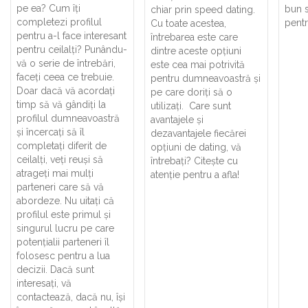
pe ea? Cum îți
bun s
chiar prin speed dating.
completezi profilul
pentr
Cu toate acestea,
pentru a-l face interesant
întrebarea este care
pentru ceilalți? Punându-
dintre aceste opțiuni
vă o serie de întrebări,
este cea mai potrivită
faceți ceea ce trebuie.
pentru dumneavoastră și
Doar dacă vă acordați
pe care doriți să o
timp să vă gândiți la
utilizați. Care sunt
profilul dumneavoastră
avantajele și
și încercați să îl
dezavantajele fiecărei
completați diferit de
opțiuni de dating, vă
ceilalți, veți reuși să
întrebați? Citește cu
atrageți mai mulți
atenție pentru a afla!
parteneri care să vă
abordeze. Nu uitați că
profilul este primul și
singurul lucru pe care
potențialii parteneri îl
folosesc pentru a lua
decizii. Dacă sunt
interesați, vă
contactează, dacă nu, își