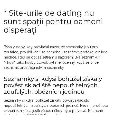
* Site-urile de dating nu
sunt spații pentru oameni
disperați
Bývaly doby, kdy převládal názor, že seznamky jsou pro
zoufalce, pro lidi, kteří se nemohou seznámit, protože je nikdo
nechce. I teď se občas setkám s názorem: „Na seznamku?
Nikdy!“ Jako kdyby člověk byl méněcenný, když se chce
seznámit prostřednictvím seznamky.
Seznamky si kdysi bohužel získaly
pověst skladiště nepoužitelných,
zoufalých, obézních jedinců.
Seznamky si kdysi bohužel získaly pověst skladiště
nepoužitelných, zoufalých, obézních jedinců. Nevím, proč toto
tvrzení vzniklo, a jestli vůbec někdy bylo pravdivé. Nicméně