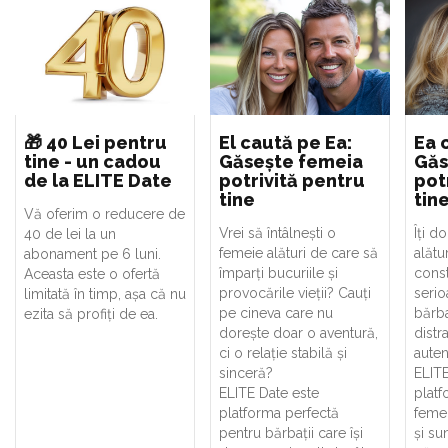
🎁 40 Lei pentru
El caută pe Ea:
Ea 
tine - un cadou
Găsește femeia
Găs
de la ELITE Date
potrivită pentru
pot
tine
tin
Vă oferim o reducere de
Vrei să întâlnești o
Îți d
40 de lei la un
femeie alături de care să
alătu
abonament pe 6 luni.
împarți bucuriile și
const
Aceasta este o ofertă
provocările vieții? Cauți
serio
limitată în timp, așa că nu
pe cineva care nu
bărba
ezita să profiți de ea.
dorește doar o aventură,
distr
ci o relație stabilă și
auten
sinceră?
ELITE
ELITE Date este
platf
platforma perfectă
femei
pentru bărbații care își
și su