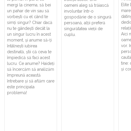
Elite
mergi la cinema, să bei
oameni aleg să trăiască
mare
un pahar de vin sau să
involuntar într-o
dati
vorbești cu el când te
gospodărie de o singură
dedic
simți singur? Chiar dacă
persoană, alții preferă
relaț
nu te gândești decât la
singurătatea vieții de
Aici 
un singur lucru în acest
cuplu.
oamen
moment, și anume să-ți
vor. 
întâlnești iubirea
perso
destinată, știi că ceva te
caută
împiedică să faci acest
tine:
lucru. Ce anume? Haideți
și co
să încercăm să analizăm
împreună această
întrebare și să aflăm care
este principala
problemă!