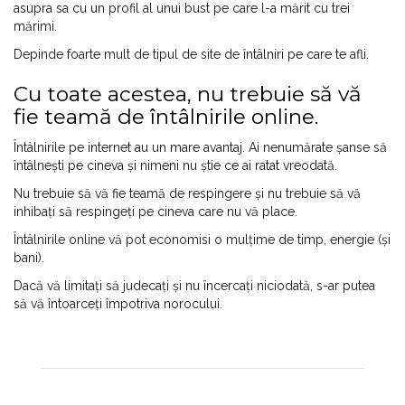
asupra sa cu un profil al unui bust pe care l-a mărit cu trei
mărimi.
Depinde foarte mult de tipul de site de întâlniri pe care te afli.
Cu toate acestea, nu trebuie să vă
fie teamă de întâlnirile online.
Întâlnirile pe internet au un mare avantaj. Ai nenumărate șanse să
întâlnești pe cineva și nimeni nu știe ce ai ratat vreodată.
Nu trebuie să vă fie teamă de respingere și nu trebuie să vă
inhibați să respingeți pe cineva care nu vă place.
Întâlnirile online vă pot economisi o mulțime de timp, energie (și
bani).
Dacă vă limitați să judecați și nu încercați niciodată, s-ar putea
să vă întoarceți împotriva norocului.