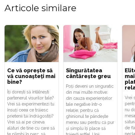
Articole similare
Ce vă oprește să
Singurătatea
Eli
vă cunoașteți mai
cântărește greu
mai
bine?
pla
Poți deveni un singuratic
rela
Îți dorești să întâlnești
din mai multe motive:
Vrei 
partenerul visurilor tale?
din cauza experiențelor
pentr
Vrei să experimentezi tu
tale negative într-o
nu do
însuți ceea ce trăiesc
relație, pentru că
mesaj
prietenii tăi îndrăgostiți?
ghinionul te pândește
sătur
Vrei să ai pe cineva
mereu sau pentru că pur
de fli
alături de tine cu care să
și simplu îți place să
necl
te plimbi în parc, să
trăiești astfel. Unii