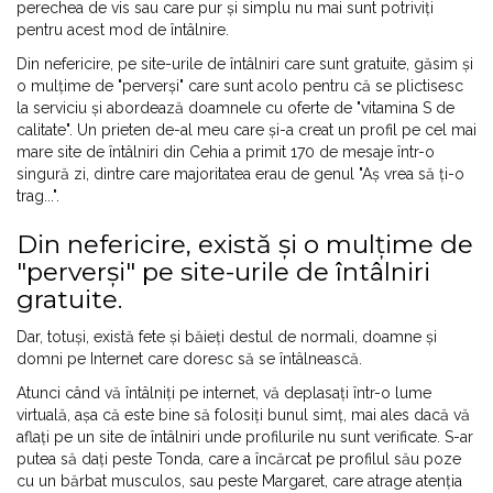
perechea de vis sau care pur și simplu nu mai sunt potriviți
pentru acest mod de întâlnire.
Din nefericire, pe site-urile de întâlniri care sunt gratuite, găsim și
o mulțime de "perverși" care sunt acolo pentru că se plictisesc
la serviciu și abordează doamnele cu oferte de "vitamina S de
calitate". Un prieten de-al meu care și-a creat un profil pe cel mai
mare site de întâlniri din Cehia a primit 170 de mesaje într-o
singură zi, dintre care majoritatea erau de genul "Aș vrea să ți-o
trag...".
Din nefericire, există și o mulțime de
"perverși" pe site-urile de întâlniri
gratuite.
Dar, totuși, există fete și băieți destul de normali, doamne și
domni pe Internet care doresc să se întâlnească.
Atunci când vă întâlniți pe internet, vă deplasați într-o lume
virtuală, așa că este bine să folosiți bunul simț, mai ales dacă vă
aflați pe un site de întâlniri unde profilurile nu sunt verificate. S-ar
putea să dați peste Tonda, care a încărcat pe profilul său poze
cu un bărbat musculos, sau peste Margaret, care atrage atenția