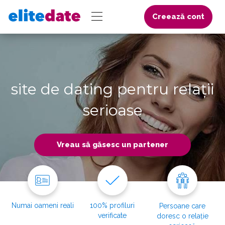
Creează cont
site de dating pentru relații
serioase
Vreau să găsesc un partener
Numai oameni reali
100% profiluri
Persoane care
verificate
doresc o relație